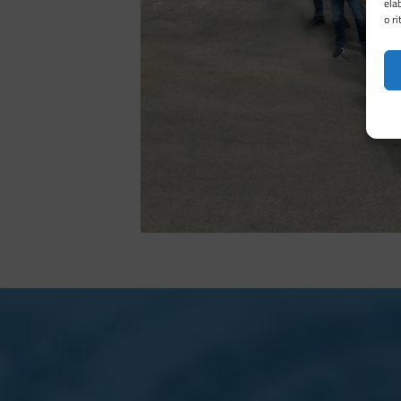
ela
o r