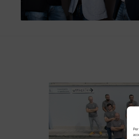
Per
acc