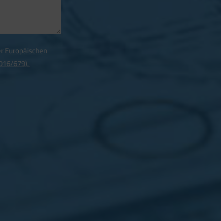
er
Europäischen
016/679).