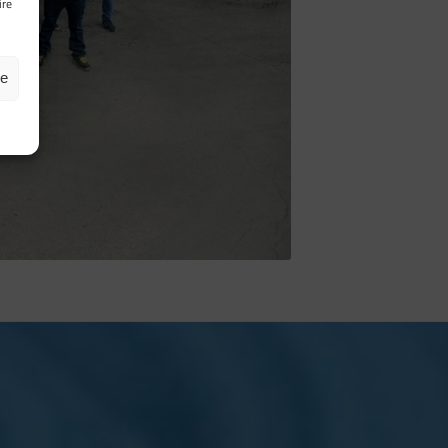
ire
ze